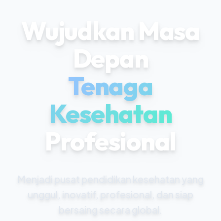
Wujudkan Masa
Depan
Tenaga
Kesehatan
Profesional
Menjadi pusat pendidikan kesehatan yang
unggul, inovatif, profesional, dan siap
bersaing secara global.